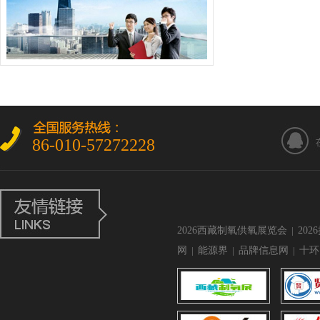
86-010-57272228
2026西藏制氧供氧展览会
|
20
网
|
能源界
|
品牌信息网
|
十环