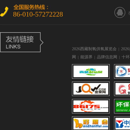
86-010-57272228
2026西藏制氧供氧展览会
|
20
网
|
能源界
|
品牌信息网
|
十环