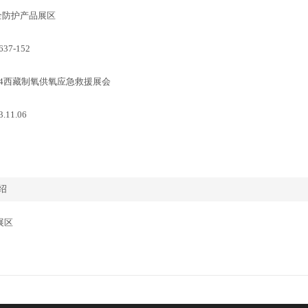
全防护产品展区
7-152
24西藏制氧供氧应急救援展会
11.06
绍
展区