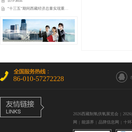
合作酒店
“十三五”期间西藏经济总量实现重…
86-010-57272228
2026西藏制氧供氧展览会
|
20
网
|
能源界
|
品牌信息网
|
十环