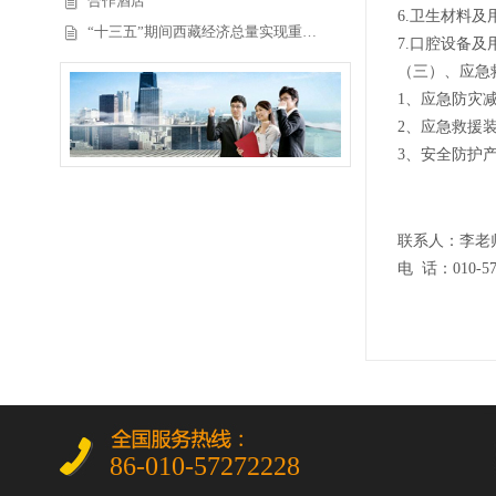
合作酒店
6.卫生材料及
“十三五”期间西藏经济总量实现重…
7.口腔设备及
（三）、应急
1、应急防灾
2、应急救援
3、安全防护
联系人：李老师 1
电 话：010-57
86-010-57272228