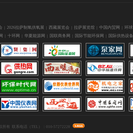
会
|
2026拉萨制氧供氧展
|
西藏展览会
|
拉萨展览馆
|
中国内贸网
|
环球
网
|
十环网
|
华夏能源网
|
国联商务网
|
国际节能环保网
|
国际供热设
司 版权所有 联系电话（TEL）：010-57272228